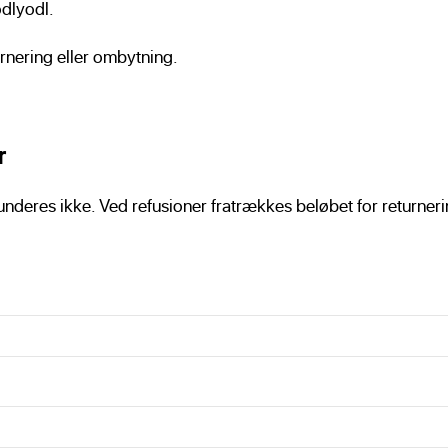
odlyodl.
turnering eller ombytning.
r
underes ikke. Ved refusioner fratrækkes beløbet for returner