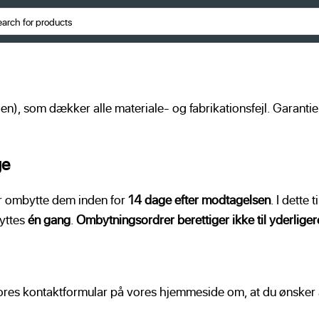
oen), som dækker alle materiale- og fabrikationsfejl. Garanti
ge
ler ombytte dem inden for
14 dage efter modtagelsen
. I dette
byttes
én gang
.
Ombytningsordrer berettiger ikke til yderliger
ores kontaktformular på vores hjemmeside om, at du ønsker at