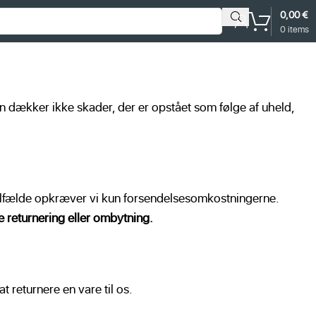
0,00
€
0
items
en dækker ikke skader, der er opstået som følge af uheld,
 tilfælde opkræver vi kun forsendelsesomkostningerne.
e returnering eller ombytning.
 returnere en vare til os.