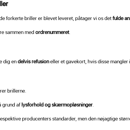
ler
de forkerte briller er blevet leveret, påtager vi os det
fulde a
 vare sammen med
ordrenummeret
.
yde dig en
delvis refusion
eller et gavekort, hvis disse mangler 
rer brillerne.
å grund af
lysforhold og skærmopløsninger
.
e respektive producenters standarder, men den nøjagtige størr