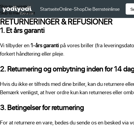
Skip to navigation
Startseite
Online-Shop
Die Bernsteinlinse
Skip to main content
RETURNERINGER & REFUSIONER
1. Et års garanti
Vi tilbyder en
1-års garanti
på vores briller (fra leveringsdat
forkert håndtering eller pleje.
2. Returnering og ombytning inden for 14 da
Hvis du ikke er tilfreds med dine briller, kan du returnere el
Bemærk venligst, at hver ordre kun kan returneres eller om
3. Betingelser for returnering
For at returnere en vare, bedes du sende os en besked via v