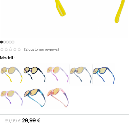
(
2
customer reviews)
Alternative:
Modell
29,99
€
39,99
€