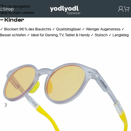
Skip to navigation
Shop
Skip to main content
96% Blaulichtfilter-Brille mit Bernsteinlinsen
– Kinder
✓ Blockiert 96 % des Blaulichts ✓ Qualitätsgläser ✓ Weniger Augenstress ✓
Besser schlafen ✓ Ideal für Gaming, TV, Tablet & Handy ✓ Stylisch ✓ Langlebig