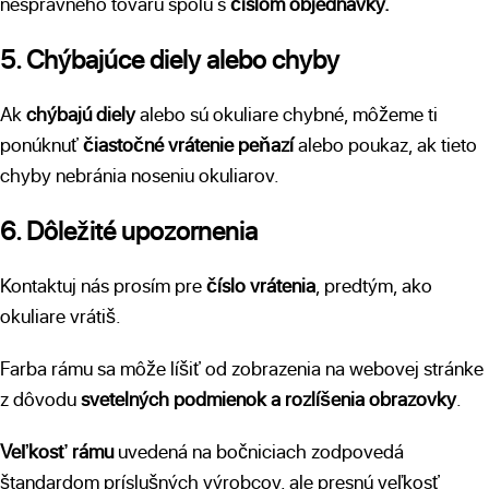
nesprávneho tovaru spolu s
číslom objednávky.
5. Chýbajúce diely alebo chyby
Ak
chýbajú diely
alebo sú okuliare chybné, môžeme ti
ponúknuť
čiastočné vrátenie peňazí
alebo poukaz, ak tieto
chyby nebránia noseniu okuliarov.
6. Dôležité upozornenia
Kontaktuj nás prosím pre
číslo vrátenia
, predtým, ako
okuliare vrátiš.
Farba rámu sa môže líšiť od zobrazenia na webovej stránke
z dôvodu
svetelných podmienok a rozlíšenia obrazovky
.
Veľkosť rámu
uvedená na bočniciach zodpovedá
štandardom príslušných výrobcov, ale presnú veľkosť