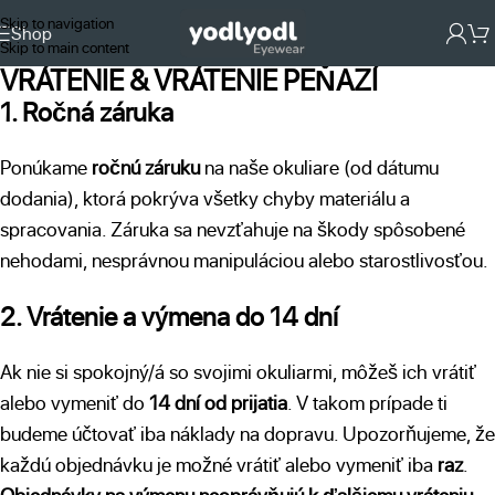
Skip to navigation
Shop
Skip to main content
VRÁTENIE & VRÁTENIE PEŇAZÍ
1. Ročná záruka
Ponúkame
ročnú záruku
na naše okuliare (od dátumu
dodania), ktorá pokrýva všetky chyby materiálu a
spracovania. Záruka sa nevzťahuje na škody spôsobené
nehodami, nesprávnou manipuláciou alebo starostlivosťou.
2. Vrátenie a výmena do 14 dní
Ak nie si spokojný/á so svojimi okuliarmi, môžeš ich vrátiť
alebo vymeniť do
14 dní od prijatia
. V takom prípade ti
budeme účtovať iba náklady na dopravu. Upozorňujeme, že
každú objednávku je možné vrátiť alebo vymeniť iba
raz
.