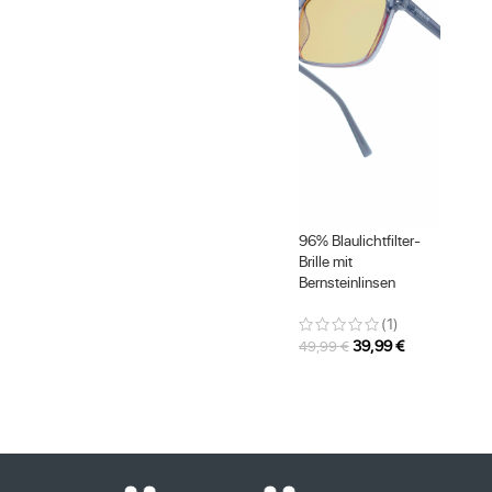
96% Blaulichtfilter-
Brille mit
Bernsteinlinsen
(1)
39,99
€
49,99
€