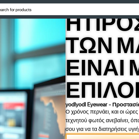
Η ΠΡΟ
ΤΩΝ Μ
ΕΙΝΑΙ 
ΕΠΙΛΟ
yodlyodl Eyewear - Προστασ
Ο χρόνος περνάει, και οι ώρε
τεχνητού φωτός ανεβαίνει, όπω
σου για να τα διατηρήσεις υγιή