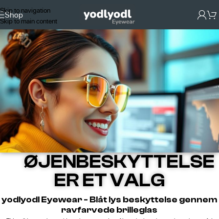
Skip to navigation
Shop
Skip to main content
ØJENBESKYTTELSE
ER ET VALG
yodlyodl Eyewear - Blåt lys beskyttelse gennem
ravfarvede brilleglas