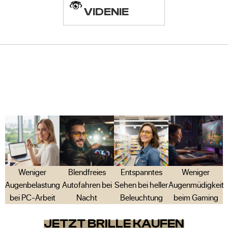
VIDENIE
Weniger
Blendfreies
Entspanntes
Weniger
Augenbelastung
Autofahren bei
Sehen bei heller
Augenmüdigkeit
bei PC-Arbeit
Nacht
Beleuchtung
beim Gaming
JETZT BRILLE KAUFEN