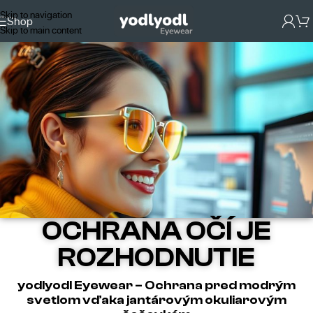
Skip to navigation
Shop
Skip to main content
OCHRANA OČÍ JE
ROZHODNUTIE
yodlyodl Eyewear – Ochrana pred modrým
svetlom vďaka jantárovým okuliarovým