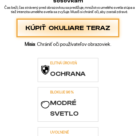
šošovkám
Čas beží, čas strávený pred obrazovkou sa predlžuje, množstvo umelého svetla stúpa a
tiež intenzita umelého svetla sa zvyšuje. Musíš si chrániť oči, aby zostali zdravé.
KÚPIŤ OKULIARE TERAZ
Misia
: Chrániť oči používateľov obrazoviek.
ELITNÁ ÚROVEŇ
OCHRANA
BLOKUJE 96 %
MODRÉ
SVETLO
UVOĽNENÉ